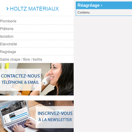
Réagréage ›
Contenu
Plomberie
Plâtrerie
Isolation
Etanchéité
Ragréage
Sable chape / fibre / treillis