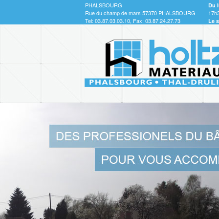
PHALSBOURG
Du l
Rue du champ de mars 57370 PHALSBOURG
17h
Tel: 03.87.03.03.10, Fax: 03.87.24.27.73
Le 