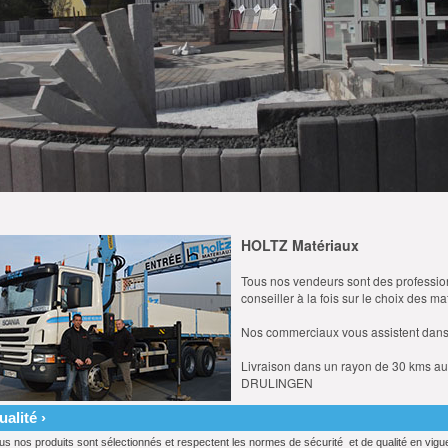
HOLTZ Matériaux
Tous nos vendeurs sont des professio
conseiller à la fois sur le choix des ma
Nos commerciaux vous assistent dans 
Livraison dans un rayon de 30 kms 
DRULINGEN
ualité ›
us nos produits sont sélectionnés et respectent les normes de sécurité et de qualité en vigu